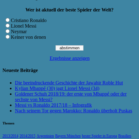
Wer ist aktuell der beste Spieler der Welt?
Cristiano Ronaldo
Lionel Messi
Neymar
Keiner von denen
Ergebnisse anzeigen
Neueste Beiträge
Die beeindruckende Geschichte der Jawahir Roble Hut
Kylian Mbappé (30) jagt Lionel Messi (34)
Goldener Schuh 2018/19: der erste von Mbappé oder der
sechste von Messi?
Messi vs Ronaldo 2017/18 – Infografik
Nach seinem Tor gegen Marokko: Ronaldo überholt Puskas
Themen
2013/2014
2014/2015
Argentinien
Bayern München
bester Spieler in Europa
Brasilien