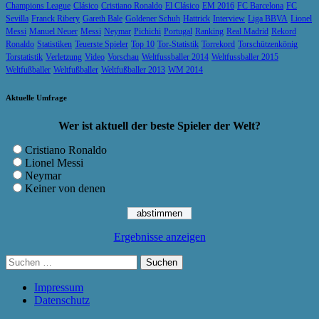
Champions League
Clásico
Cristiano Ronaldo
El Clásico
EM 2016
FC Barcelona
FC
Sevilla
Franck Ribery
Gareth Bale
Goldener Schuh
Hattrick
Interview
Liga BBVA
Lionel
Messi
Manuel Neuer
Messi
Neymar
Pichichi
Portugal
Ranking
Real Madrid
Rekord
Ronaldo
Statistiken
Teuerste Spieler
Top 10
Tor-Statistik
Torrekord
Torschützenkönig
Torstatistik
Verletzung
Video
Vorschau
Weltfussballer 2014
Weltfussballer 2015
Weltfußballer
Weltfußballer
Weltfußballer 2013
WM 2014
Aktuelle Umfrage
Wer ist aktuell der beste Spieler der Welt?
Cristiano Ronaldo
Lionel Messi
Neymar
Keiner von denen
Ergebnisse anzeigen
Suchen
nach:
Impressum
Datenschutz