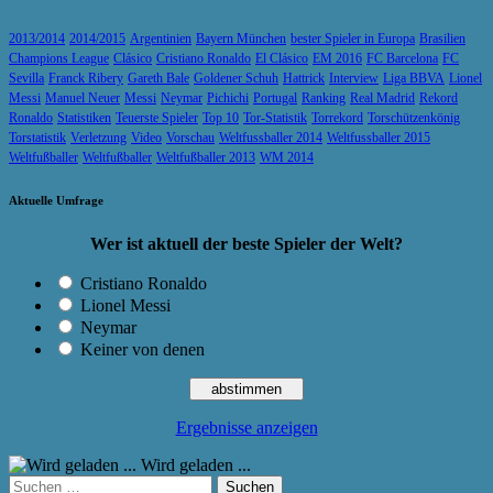
2013/2014
2014/2015
Argentinien
Bayern München
bester Spieler in Europa
Brasilien
Champions League
Clásico
Cristiano Ronaldo
El Clásico
EM 2016
FC Barcelona
FC
Sevilla
Franck Ribery
Gareth Bale
Goldener Schuh
Hattrick
Interview
Liga BBVA
Lionel
Messi
Manuel Neuer
Messi
Neymar
Pichichi
Portugal
Ranking
Real Madrid
Rekord
Ronaldo
Statistiken
Teuerste Spieler
Top 10
Tor-Statistik
Torrekord
Torschützenkönig
Torstatistik
Verletzung
Video
Vorschau
Weltfussballer 2014
Weltfussballer 2015
Weltfußballer
Weltfußballer
Weltfußballer 2013
WM 2014
Aktuelle Umfrage
Wer ist aktuell der beste Spieler der Welt?
Cristiano Ronaldo
Lionel Messi
Neymar
Keiner von denen
Ergebnisse anzeigen
Wird geladen ...
Suchen