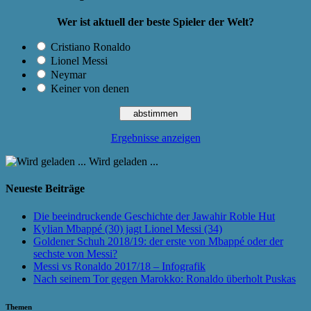
Wer ist aktuell der beste Spieler der Welt?
Cristiano Ronaldo
Lionel Messi
Neymar
Keiner von denen
Ergebnisse anzeigen
Wird geladen ...
Neueste Beiträge
Die beeindruckende Geschichte der Jawahir Roble Hut
Kylian Mbappé (30) jagt Lionel Messi (34)
Goldener Schuh 2018/19: der erste von Mbappé oder der
sechste von Messi?
Messi vs Ronaldo 2017/18 – Infografik
Nach seinem Tor gegen Marokko: Ronaldo überholt Puskas
Themen