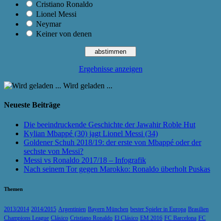
Cristiano Ronaldo
Lionel Messi
Neymar
Keiner von denen
Ergebnisse anzeigen
Wird geladen ...
Neueste Beiträge
Die beeindruckende Geschichte der Jawahir Roble Hut
Kylian Mbappé (30) jagt Lionel Messi (34)
Goldener Schuh 2018/19: der erste von Mbappé oder der
sechste von Messi?
Messi vs Ronaldo 2017/18 – Infografik
Nach seinem Tor gegen Marokko: Ronaldo überholt Puskas
Themen
2013/2014
2014/2015
Argentinien
Bayern München
bester Spieler in Europa
Brasilien
Champions League
Clásico
Cristiano Ronaldo
El Clásico
EM 2016
FC Barcelona
FC