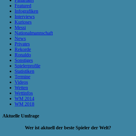
Fanartikel
Featured
Infografiken
Interviews
Kurioses
Messi
Nationalmannschaft
News
Privates
Rekorde
Ronaldo
Sonstiges
Spielerprofile
Statistiken
Termine
Videos
Wetten
Wettinfos
WM 2014
WM 2018
Aktuelle Umfrage
Wer ist aktuell der beste Spieler der Welt?