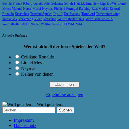
Sevilla
Franck Ribery
Gareth Bale
Goldener Schuh
Hattrick
Interview
Liga BBVA
Lionel
Messi
Manuel Neuer
Messi
Neymar
Pichichi
Portugal
Ranking
Real Madrid
Rekord
Ronaldo
Statistiken
Teuerste Spieler
Top 10
Tor-Statistik
Torrekord
Torschützenkönig
Torstatistik
Verletzung
Video
Vorschau
Weltfussballer 2014
Weltfussballer 2015
Weltfußballer
Weltfußballer
Weltfußballer 2013
WM 2014
Aktuelle Umfrage
Wer ist aktuell der beste Spieler der Welt?
Cristiano Ronaldo
Lionel Messi
Neymar
Keiner von denen
Ergebnisse anzeigen
Wird geladen ...
Suchen
nach:
Impressum
Datenschutz