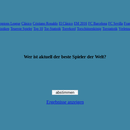
mpions League
Clásico
Cristiano Ronaldo
El Clásico
EM 2016
FC Barcelona
FC Sevilla
Fran
tistiken
Teuerste Spieler
Top 10
Tor-Statistik
Torrekord
Torschützenkönig
Torstatistik
Verletz
Wer ist aktuell der beste Spieler der Welt?
Ergebnisse anzeigen