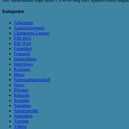
Der Niederländer legte beim 1:5-WM-Sieg über Spanien einen unglaub
Kategorien
Allgemein
Auszeichnungen
Champions League
EM 2012
EM 2016
Fanartikel
Featured
Infografiken
Interviews
Kurioses
Messi
Nationalmannschaft
News
Privates
Rekorde
Ronaldo
Sonstiges
Spielerprofile
Statistiken
Termine
Videos