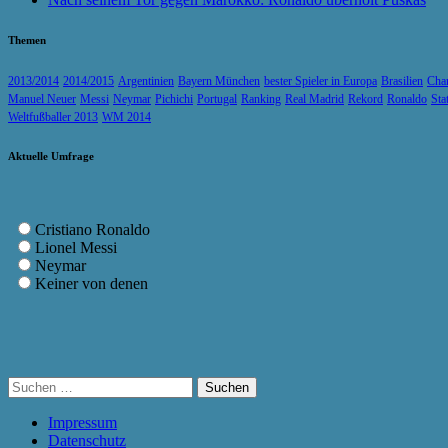
Themen
2013/2014
2014/2015
Argentinien
Bayern München
bester Spieler in Europa
Brasilien
Cha
Manuel Neuer
Messi
Neymar
Pichichi
Portugal
Ranking
Real Madrid
Rekord
Ronaldo
Sta
Weltfußballer 2013
WM 2014
Aktuelle Umfrage
Cristiano Ronaldo
Lionel Messi
Neymar
Keiner von denen
Suchen
nach:
Impressum
Datenschutz