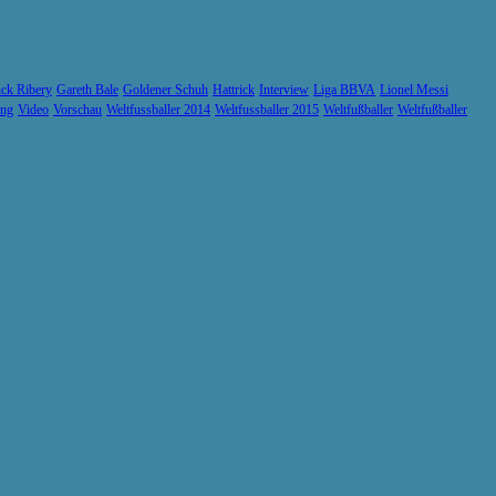
ck Ribery
Gareth Bale
Goldener Schuh
Hattrick
Interview
Liga BBVA
Lionel Messi
ung
Video
Vorschau
Weltfussballer 2014
Weltfussballer 2015
Weltfußballer
Weltfußballer