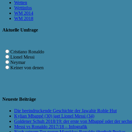
Wetten
Wettinfos
WM 2014
WM 2018
Aktuelle Umfrage
Cristiano Ronaldo
Lionel Messi
Neymar
Keiner von denen
Neueste Beiträge
Die beeindruckende Geschichte der Jawahir Roble Hut
Kylian Mbappé (30) jagt Lionel Messi (34)
Goldener Schuh 2018/19: der erste von Mbappé oder der sechs
Messi vs Ronaldo 2017/18 – Infografik
Nach seinem Tor gegen Marokko: Ronaldo überholt Puskas