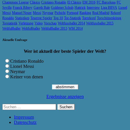
Champions League
Clásico
Cristiano Ronaldo
El Clásico
EM 2016
FC Barcelona
FC
Sevilla
Franck Ribery
Gareth Bale
Goldener Schuh
Hattrick
Interview
Liga BBVA
Lionel
Messi
Manuel Neuer
Messi
Neymar
Pichichi
Portugal
Ranking
Real Madrid
Rekord
Ronaldo
Statistiken
Teuerste Spieler
Top 10
Tor-Statistik
Torrekord
Torschützenkönig
Torstatistik
Verletzung
Video
Vorschau
Weltfussballer 2014
Weltfussballer 2015
Weltfußballer
Weltfußballer
Weltfußballer 2013
WM 2014
Aktuelle Umfrage
Wer ist aktuell der beste Spieler der Welt?
Cristiano Ronaldo
Lionel Messi
Neymar
Keiner von denen
Ergebnisse anzeigen
Suchen
nach:
Impressum
Datenschutz