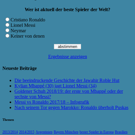
Wer ist aktuell der beste Spieler der Welt?
Cristiano Ronaldo
Lionel Messi
Neymar
Keiner von denen
Ergebnisse anzeigen
Neueste Beiträge
Die beeindruckende Geschichte der Jawahir Roble Hut
Kylian Mbappé (30) jagt Lionel Messi (34)
Goldener Schuh 2018/19: der erste von Mbappé oder der
sechste von Messi?
Messi vs Ronaldo 2017/18 – Infografik
Nach seinem Tor gegen Marokko: Ronaldo überholt Puskas
Themen
2013/2014
2014/2015
Argentinien
Bayern München
bester Spieler in Europa
Brasilien