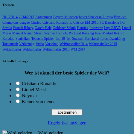
Themen
2013/2014
2014/2015
Argentinien
Bayern München
bester Spieler in Europa
Brasilien
Champions League
Clásico
Cristiano Ronaldo
El Clásico
EM 2016
FC Barcelona
FC
Sevilla
Franck Ribery
Gareth Bale
Goldener Schuh
Hattrick
Interview
Liga BBVA
Lionel
Messi
Manuel Neuer
Messi
Neymar
Pichichi
Portugal
Ranking
Real Madrid
Rekord
Ronaldo
Statistiken
Teuerste Spieler
Top 10
Tor-Statistik
Torrekord
Torschützenkönig
Torstatistik
Verletzung
Video
Vorschau
Weltfussballer 2014
Weltfussballer 2015
Weltfußballer
Weltfußballer
Weltfußballer 2013
WM 2014
Aktuelle Umfrage
Wer ist aktuell der beste Spieler der Welt?
Cristiano Ronaldo
Lionel Messi
Neymar
Keiner von denen
Ergebnisse anzeigen
Wird geladen ...