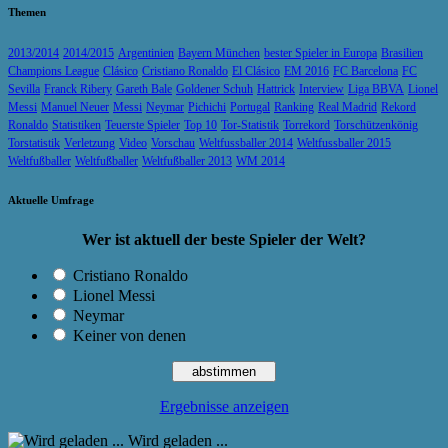
Themen
2013/2014
2014/2015
Argentinien
Bayern München
bester Spieler in Europa
Brasilien
Champions League
Clásico
Cristiano Ronaldo
El Clásico
EM 2016
FC Barcelona
FC
Sevilla
Franck Ribery
Gareth Bale
Goldener Schuh
Hattrick
Interview
Liga BBVA
Lionel
Messi
Manuel Neuer
Messi
Neymar
Pichichi
Portugal
Ranking
Real Madrid
Rekord
Ronaldo
Statistiken
Teuerste Spieler
Top 10
Tor-Statistik
Torrekord
Torschützenkönig
Torstatistik
Verletzung
Video
Vorschau
Weltfussballer 2014
Weltfussballer 2015
Weltfußballer
Weltfußballer
Weltfußballer 2013
WM 2014
Aktuelle Umfrage
Wer ist aktuell der beste Spieler der Welt?
Cristiano Ronaldo
Lionel Messi
Neymar
Keiner von denen
Ergebnisse anzeigen
Wird geladen ...