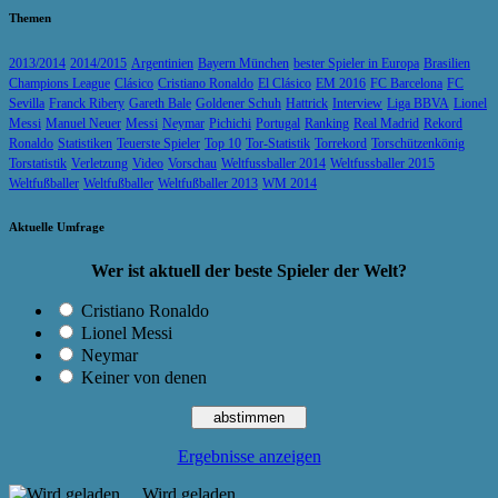
Themen
2013/2014
2014/2015
Argentinien
Bayern München
bester Spieler in Europa
Brasilien
Champions League
Clásico
Cristiano Ronaldo
El Clásico
EM 2016
FC Barcelona
FC
Sevilla
Franck Ribery
Gareth Bale
Goldener Schuh
Hattrick
Interview
Liga BBVA
Lionel
Messi
Manuel Neuer
Messi
Neymar
Pichichi
Portugal
Ranking
Real Madrid
Rekord
Ronaldo
Statistiken
Teuerste Spieler
Top 10
Tor-Statistik
Torrekord
Torschützenkönig
Torstatistik
Verletzung
Video
Vorschau
Weltfussballer 2014
Weltfussballer 2015
Weltfußballer
Weltfußballer
Weltfußballer 2013
WM 2014
Aktuelle Umfrage
Wer ist aktuell der beste Spieler der Welt?
Cristiano Ronaldo
Lionel Messi
Neymar
Keiner von denen
Ergebnisse anzeigen
Wird geladen ...