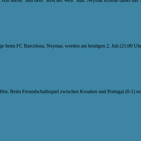
von Messi” und dem “Rest der Welt” statt. Neymar erzielte dabei das T
e beim FC Barcelona, Neymar, werden am heutigen 2. Juli (21:00 Uhr l
offen. Beim Freundschaftsspiel zwischen Kroatien und Portugal (0-1) erz