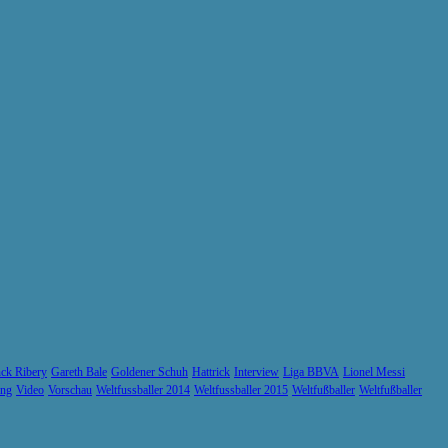
ck Ribery
Gareth Bale
Goldener Schuh
Hattrick
Interview
Liga BBVA
Lionel Messi
ung
Video
Vorschau
Weltfussballer 2014
Weltfussballer 2015
Weltfußballer
Weltfußballer