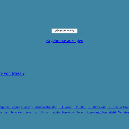
Ergebnisse anzeigen
te von Messi?
mpions League
Clásico
Cristiano Ronaldo
El Clásico
EM 2016
FC Barcelona
FC Sevilla
Fran
tistiken
Teuerste Spieler
Top 10
Tor-Statistik
Torrekord
Torschützenkönig
Torstatistik
Verletz