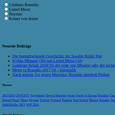
Cristiano Ronaldo
Lionel Messi
Neymar
Keiner von denen
Neueste Beiträge
Die beeindruckende Geschichte der Jawahir Roble Hut
Kylian Mbappé (30) jagt Lionel Messi (34)
Goldener Schuh 2018/19: der erste von Mbappé oder der sechs
Messi vs Ronaldo 2017/18 – Infografik
Nach seinem Tor gegen Marokko: Ronaldo überholt Puskas
Themen
2013/2014
2014/2015
Argentinien
Bayern München
bester Spieler in Europa
Brasilien
Cha
Manuel Neuer
Messi
Neymar
Pichichi
Portugal
Ranking
Real Madrid
Rekord
Ronaldo
Sta
Weltfußballer 2013
WM 2014
Aktuelle Umfrage