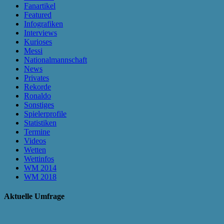
Fanartikel
Featured
Infografiken
Interviews
Kurioses
Messi
Nationalmannschaft
News
Privates
Rekorde
Ronaldo
Sonstiges
Spielerprofile
Statistiken
Termine
Videos
Wetten
Wettinfos
WM 2014
WM 2018
Aktuelle Umfrage