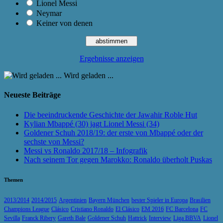
Lionel Messi
Neymar
Keiner von denen
Ergebnisse anzeigen
Wird geladen ...
Neueste Beiträge
Die beeindruckende Geschichte der Jawahir Roble Hut
Kylian Mbappé (30) jagt Lionel Messi (34)
Goldener Schuh 2018/19: der erste von Mbappé oder der
sechste von Messi?
Messi vs Ronaldo 2017/18 – Infografik
Nach seinem Tor gegen Marokko: Ronaldo überholt Puskas
Themen
2013/2014
2014/2015
Argentinien
Bayern München
bester Spieler in Europa
Brasilien
Champions League
Clásico
Cristiano Ronaldo
El Clásico
EM 2016
FC Barcelona
FC
Sevilla
Franck Ribery
Gareth Bale
Goldener Schuh
Hattrick
Interview
Liga BBVA
Lionel