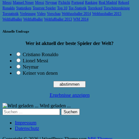
Messi
Manuel Neuer
Messi
Neymar
Pichichi
Portugal
Ranking
Real Madrid
Rekord
Ronaldo
Statistiken
Teuerste Spieler
Top 10
Tor-Statistik
Torrekord
Torschützenkönig
Torstatistik
Verletzung
Video
Vorschau
Weltfussballer 2014
Weltfussballer 2015
Weltfußballer
Weltfußballer
Weltfußballer 2013
WM 2014
Aktuelle Umfrage
Wer ist aktuell der beste Spieler der Welt?
Cristiano Ronaldo
Lionel Messi
Neymar
Keiner von denen
Ergebnisse anzeigen
Wird geladen ...
Suchen
nach:
Impressum
Datenschutz
Copyright © 2026 | WordPress Theme von
MH Themes