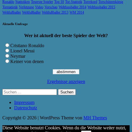
Ronaldo
Statistiken
Teuerste Spieler
Top 10
Tor-Statistik
Torrekord
Torschützenkönig
Torstatistik
Verletzung
Video
Vorschau
Weltfussballer 2014
Weltfussballer 2015
Weltfußballer
Weltfußballer
Weltfußballer 2013
WM 2014
Aktuelle Umfrage
Wer ist aktuell der beste Spieler der Welt?
Cristiano Ronaldo
Lionel Messi
Neymar
Keiner von denen
Ergebnisse anzeigen
Suchen
nach:
Impressum
Datenschutz
Copyright © 2026 | WordPress Theme von
MH Themes
Diese Website benutzt Cookies. Wenn du die Website weiter nutzt,