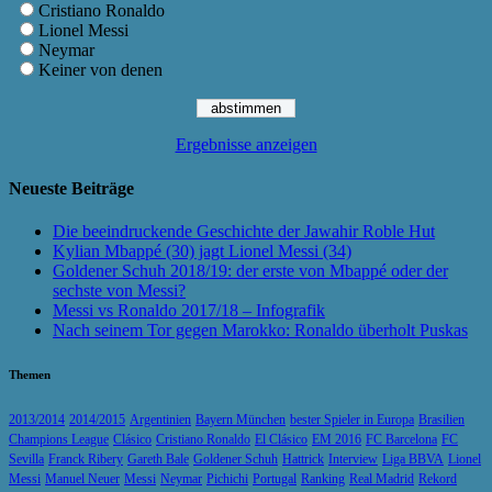
Cristiano Ronaldo
Lionel Messi
Neymar
Keiner von denen
Ergebnisse anzeigen
Neueste Beiträge
Die beeindruckende Geschichte der Jawahir Roble Hut
Kylian Mbappé (30) jagt Lionel Messi (34)
Goldener Schuh 2018/19: der erste von Mbappé oder der
sechste von Messi?
Messi vs Ronaldo 2017/18 – Infografik
Nach seinem Tor gegen Marokko: Ronaldo überholt Puskas
Themen
2013/2014
2014/2015
Argentinien
Bayern München
bester Spieler in Europa
Brasilien
Champions League
Clásico
Cristiano Ronaldo
El Clásico
EM 2016
FC Barcelona
FC
Sevilla
Franck Ribery
Gareth Bale
Goldener Schuh
Hattrick
Interview
Liga BBVA
Lionel
Messi
Manuel Neuer
Messi
Neymar
Pichichi
Portugal
Ranking
Real Madrid
Rekord