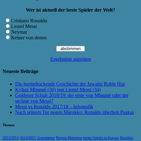
Wer ist aktuell der beste Spieler der Welt?
Cristiano Ronaldo
Lionel Messi
Neymar
Keiner von denen
Ergebnisse anzeigen
Neueste Beiträge
Die beeindruckende Geschichte der Jawahir Roble Hut
Kylian Mbappé (30) jagt Lionel Messi (34)
Goldener Schuh 2018/19: der erste von Mbappé oder der
sechste von Messi?
Messi vs Ronaldo 2017/18 – Infografik
Nach seinem Tor gegen Marokko: Ronaldo überholt Puskas
Themen
2013/2014
2014/2015
Argentinien
Bayern München
bester Spieler in Europa
Brasilien