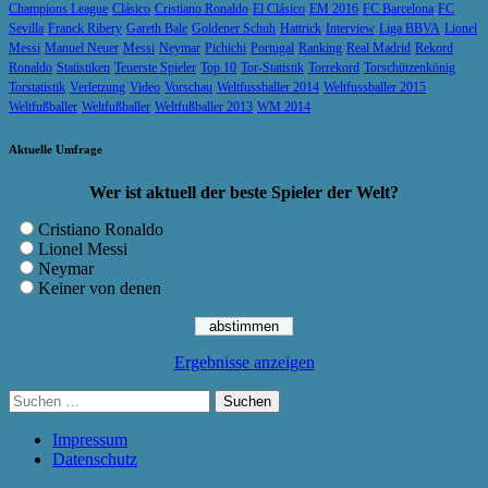
Champions League
Clásico
Cristiano Ronaldo
El Clásico
EM 2016
FC Barcelona
FC
Sevilla
Franck Ribery
Gareth Bale
Goldener Schuh
Hattrick
Interview
Liga BBVA
Lionel
Messi
Manuel Neuer
Messi
Neymar
Pichichi
Portugal
Ranking
Real Madrid
Rekord
Ronaldo
Statistiken
Teuerste Spieler
Top 10
Tor-Statistik
Torrekord
Torschützenkönig
Torstatistik
Verletzung
Video
Vorschau
Weltfussballer 2014
Weltfussballer 2015
Weltfußballer
Weltfußballer
Weltfußballer 2013
WM 2014
Aktuelle Umfrage
Wer ist aktuell der beste Spieler der Welt?
Cristiano Ronaldo
Lionel Messi
Neymar
Keiner von denen
Ergebnisse anzeigen
Suchen
nach:
Impressum
Datenschutz