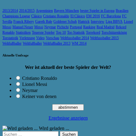
2013/2014
2014/2015
Argentinien
Bayern München
bester Spieler in Europa
Brasilien
Champions League
Clásico
Cristiano Ronaldo
El Clásico
EM 2016
FC Barcelona
FC
Sevilla
Franck Ribery
Gareth Bale
Goldener Schuh
Hattrick
Interview
Liga BBVA
Lionel
Messi
Manuel Neuer
Messi
Neymar
Pichichi
Portugal
Ranking
Real Madrid
Rekord
Ronaldo
Statistiken
Teuerste Spieler
Top 10
Tor-Statistik
Torrekord
Torschützenkönig
Torstatistik
Verletzung
Video
Vorschau
Weltfussballer 2014
Weltfussballer 2015
Weltfußballer
Weltfußballer
Weltfußballer 2013
WM 2014
Aktuelle Umfrage
Wer ist aktuell der beste Spieler der Welt?
Cristiano Ronaldo
Lionel Messi
Neymar
Keiner von denen
Ergebnisse anzeigen
Wird geladen ...
Suchen