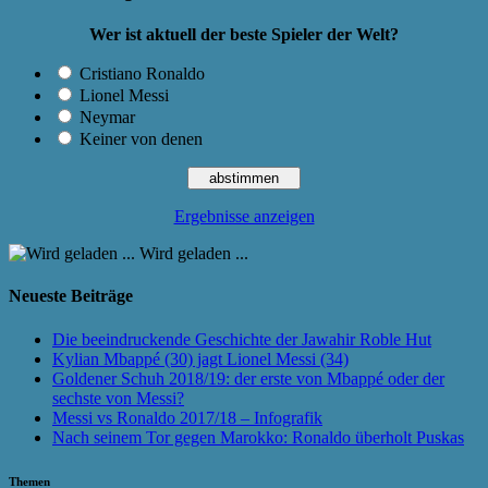
Wer ist aktuell der beste Spieler der Welt?
Cristiano Ronaldo
Lionel Messi
Neymar
Keiner von denen
Ergebnisse anzeigen
Wird geladen ...
Neueste Beiträge
Die beeindruckende Geschichte der Jawahir Roble Hut
Kylian Mbappé (30) jagt Lionel Messi (34)
Goldener Schuh 2018/19: der erste von Mbappé oder der
sechste von Messi?
Messi vs Ronaldo 2017/18 – Infografik
Nach seinem Tor gegen Marokko: Ronaldo überholt Puskas
Themen