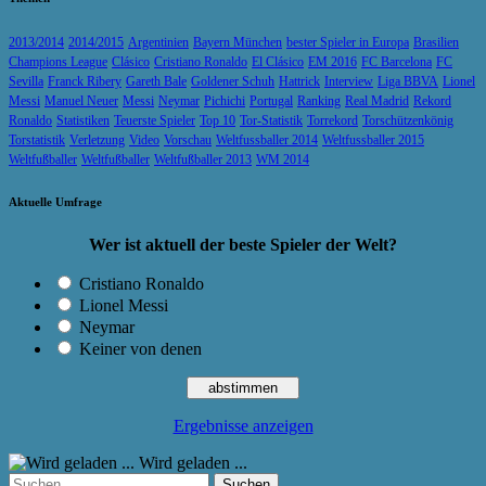
2013/2014
2014/2015
Argentinien
Bayern München
bester Spieler in Europa
Brasilien
Champions League
Clásico
Cristiano Ronaldo
El Clásico
EM 2016
FC Barcelona
FC
Sevilla
Franck Ribery
Gareth Bale
Goldener Schuh
Hattrick
Interview
Liga BBVA
Lionel
Messi
Manuel Neuer
Messi
Neymar
Pichichi
Portugal
Ranking
Real Madrid
Rekord
Ronaldo
Statistiken
Teuerste Spieler
Top 10
Tor-Statistik
Torrekord
Torschützenkönig
Torstatistik
Verletzung
Video
Vorschau
Weltfussballer 2014
Weltfussballer 2015
Weltfußballer
Weltfußballer
Weltfußballer 2013
WM 2014
Aktuelle Umfrage
Wer ist aktuell der beste Spieler der Welt?
Cristiano Ronaldo
Lionel Messi
Neymar
Keiner von denen
Ergebnisse anzeigen
Wird geladen ...
Suchen