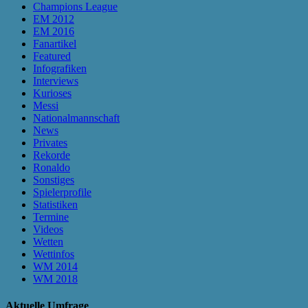
Champions League
EM 2012
EM 2016
Fanartikel
Featured
Infografiken
Interviews
Kurioses
Messi
Nationalmannschaft
News
Privates
Rekorde
Ronaldo
Sonstiges
Spielerprofile
Statistiken
Termine
Videos
Wetten
Wettinfos
WM 2014
WM 2018
Aktuelle Umfrage